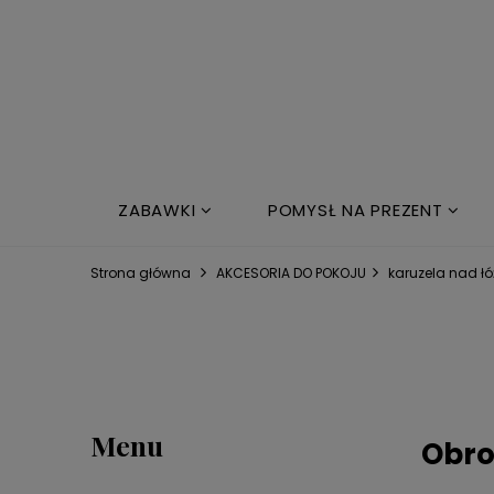
ZABAWKI
POMYSŁ NA PREZENT
NOWOŚCI
ŁÓŻKO DZIECIĘCE
Strona główna
AKCESORIA DO POKOJU
karuzela nad ł
Menu
Obro