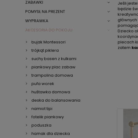
ZABAWKI
Jeśli jes
będzie ś
POMYSŁ NA PREZENT
kreatywna
głównych 
WYPRAWKA
pomagają 
AKCESORIA DO POKOJU
Dziecko o
koordynac
plecach k
bujak Montessori
zatem
ka
trójkąt piklera
suchy basen z kulkami
piankowy plac zabaw
trampolina domowa
pufa worek
huśtawka domowa
deska do balansowania
namiot tipi
fotelik piankowy
poduszka
hamak dla dziecka