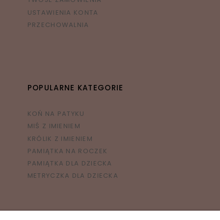
USTAWIENIA KONTA
PRZECHOWALNIA
POPULARNE KATEGORIE
KOŃ NA PATYKU
MIŚ Z IMIENIEM
KRÓLIK Z IMIENIEM
PAMIĄTKA NA ROCZEK
PAMIĄTKA DLA DZIECKA
METRYCZKA DLA DZIECKA