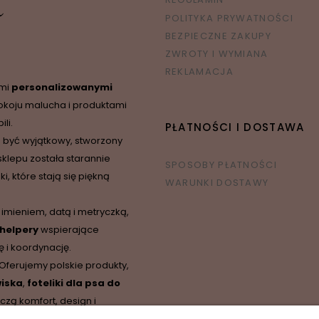
POLITYKA PRYWATNOŚCI
BEZPIECZNE ZAKUPY
ZWROTY I WYMIANA
REKLAMACJA
ymi
personalizowanymi
okoju malucha i produktami
li.
PŁATNOŚCI I DOSTAWA
 być wyjątkowy, stworzony
sklepu została starannie
SPOSOBY PŁATNOŚCI
 które stają się piękną
WARUNKI DOSTAWY
 imieniem, datą i metryczką,
 helpery
wspierające
 i koordynację.
 Oferujemy polskie produkty,
iska
,
foteliki dla psa do
czą komfort, design i
O NAS