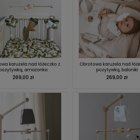
DO KOSZYKA
DO KOSZYKA
wa karuzela nad łóżeczko z
Obrotowa karuzela nad łóż
pozytywką, amazonka
pozytywką, baloniki
269,00 zł
269,00 zł