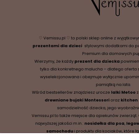
♡ Vemissu.pl ♡ to polski sklep online z wyjątkow
prezentami dla dzieci
,
stylowymi dodatkami do p
Premium dla domowych pupi
Wierzymy, że każdy
prezent dla dziecka
powinien
tylko dla konkretnego malucha – dlatego oferta 
wyselekcjonowana i obejmuje wyłącznie upominki,
pamiątką na lata.
Wśród bestsellerów znajdziesz urocze
lalki Metoo
z
drewniane
bujaki Montessori
oraz
kitchen
samodzielność dziecka, jego wyobraźnię
Vemissu.pl to także miejsce dla opiekunów zwierząt.
najwyższej jakości m.in.:
nosidełka dla psa
,
legow
samochodu
i produkty dla kociaków, które łą
funkcjonalność.