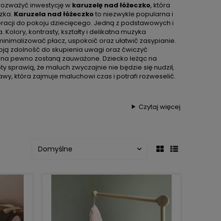
 rozważyć inwestycję w
karuzelę nad łóżeczko
, która
zka.
Karuzela nad łóżeczko
to niezwykle popularna i
oracji do pokoju dziecięcego. Jedną z podstawowych i
Kolory, kontrasty, kształty i delikatna muzyka
nimalizować płacz, uspokoić oraz ułatwić zasypianie.
oją zdolność do skupienia uwagi oraz ćwiczyć
ki na pewno zostaną zauważone. Dziecko leżąc na
y sprawią, że maluch zwyczajnie nie będzie się nudził,
wy, która zajmuje maluchowi czas i potrafi rozweselić.
Czytaj więcej