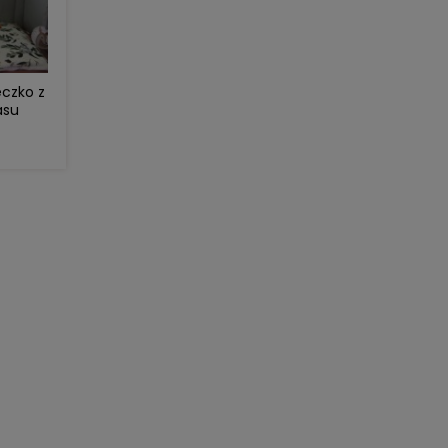
eczko z
asu