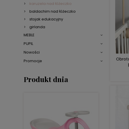
karuzela nad łóżeczko
baldachim nad łóżeczko
stojak edukacyjny
girlanda
MEBLE
PUPIL
Nowości
Obroto
Promocje
Produkt dnia