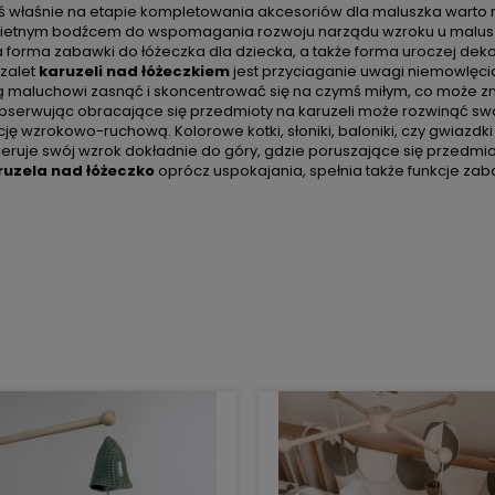
teś właśnie na etapie kompletowania akcesoriów dla maluszka warto
wietnym bodźcem do wspomagania rozwoju narządu wzroku u malus
 forma zabawki do łóżeczka dla dziecka, a także forma uroczej dek
zalet
karuzeli nad łóżeczkiem
jest przyciaganie uwagi niemowlęcia. 
maluchowi zasnąć i skoncentrować się na czymś miłym, co może zmi
bserwując obracające się przedmioty na karuzeli może rozwinąć sw
ję wzrokowo-ruchową. Kolorowe kotki, słoniki, baloniki, czy gwiazd
ieruje swój wzrok dokładnie do góry, gdzie poruszające się przedmiot
ruzela nad łóżeczko
oprócz uspokajania, spełnia także funkcje zaba