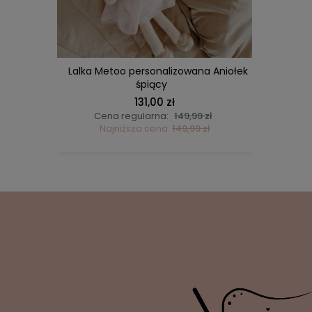
DO KOSZYKA
wana
Lalka Metoo personalizowana Aniołek
Lalka 
śpiący
131,00 zł
ł
Cena regularna:
149,99 zł
C
ł
Najniższa cena:
149,99 zł