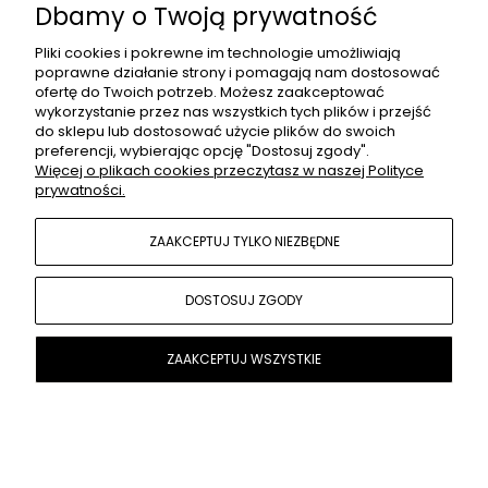
Dbamy o Twoją prywatność
399,00 zł
Pliki cookies i pokrewne im technologie umożliwiają
poprawne działanie strony i pomagają nam dostosować
ofertę do Twoich potrzeb. Możesz zaakceptować
wykorzystanie przez nas wszystkich tych plików i przejść
do sklepu lub dostosować użycie plików do swoich
preferencji, wybierając opcję "Dostosuj zgody".
Więcej o plikach cookies przeczytasz w naszej Polityce
prywatności.
ZAAKCEPTUJ TYLKO NIEZBĘDNE
DOSTOSUJ ZGODY
ZAAKCEPTUJ WSZYSTKIE
DO KOSZYKA