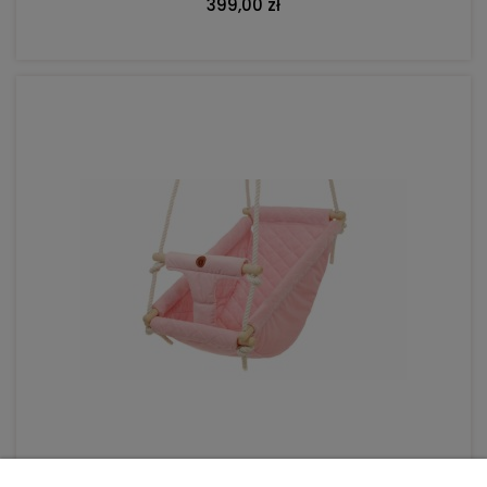
399,00 zł
DO KOSZYKA
Kołysko-huśtawka 3w1 Qalma Basic - kolor pink