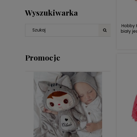
Wyszukiwarka
Hobby H
biały j
Promocje
DO KOSZYKA