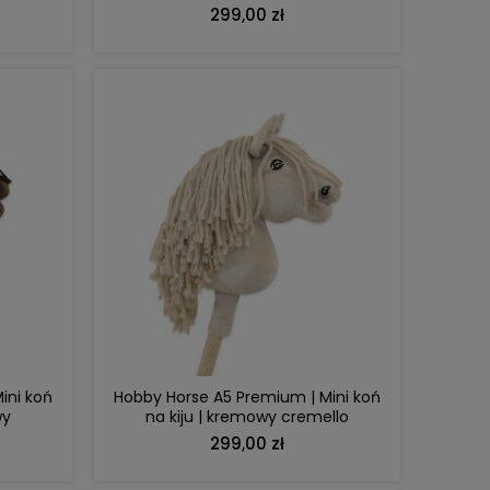
grzywą
299,00 zł
DO KOSZYKA
ini koń
Hobby Horse A5 Premium | Mini koń
wy
na kiju | kremowy cremello
299,00 zł