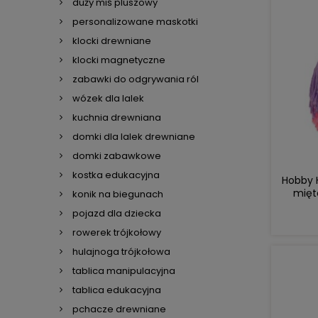
duży miś pluszowy
personalizowane maskotki
klocki drewniane
klocki magnetyczne
zabawki do odgrywania ról
wózek dla lalek
kuchnia drewniana
domki dla lalek drewniane
domki zabawkowe
kostka edukacyjna
Hobby H
mięt
konik na biegunach
gr
pojazd dla dziecka
rowerek trójkołowy
hulajnoga trójkołowa
tablica manipulacyjna
tablica edukacyjna
pchacze drewniane