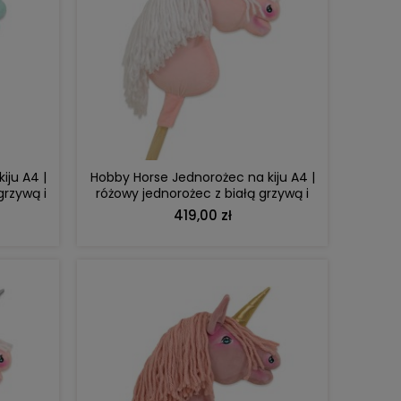
DO KOSZYKA
iju A4 |
Hobby Horse Jednorożec na kiju A4 |
grzywą i
różowy jednorożec z białą grzywą i
złotym rogiem
419,00 zł