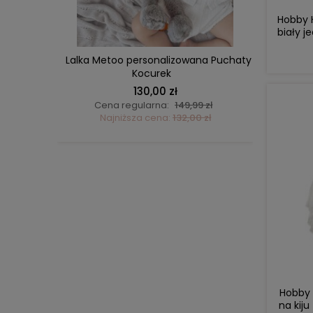
Hobby H
biały 
g
 Jelonek
Lalka Metoo personalizowana Puchaty
Zestaw
Kocurek
130,00 zł
ł
Cena regularna:
149,99 zł
Ce
ł
Najniższa cena:
132,00 zł
N
Hobby 
na kiju