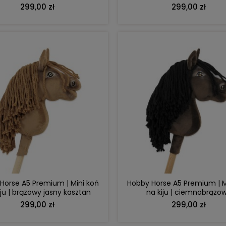
białą grzywą
białą grzywą
299,00 zł
299,00 zł
DO KOSZYKA
DO KOSZYKA
Horse A5 Premium | Mini koń
Hobby Horse A5 Premium | M
iju | brązowy jasny kasztan
na kiju | ciemnobrązo
ciemogniady
299,00 zł
299,00 zł