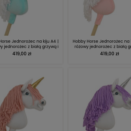
DO KOSZYKA
DO KOSZYKA
orse Jednorożec na kiju A4 |
Hobby Horse Jednorożec na k
 jednorożec z białą grzywą i
różowy jednorożec z białą g
srebrnym rogiem
srebrnym rogiem
419,00 zł
419,00 zł
DO KOSZYKA
DO KOSZYKA