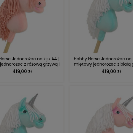
DO KOSZYKA
DO KOSZYKA
orse Jednorożec na kiju A4 |
Hobby Horse Jednorożec na k
jednorożec z różową grzywą i
miętowy jednorożec z białą 
złotym rogiem
złotym rogiem
419,00 zł
419,00 zł