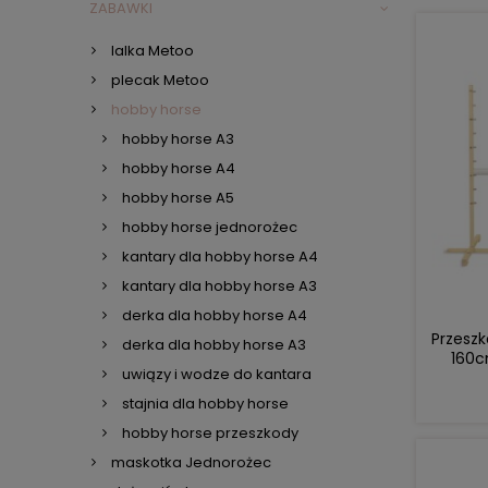
ZABAWKI
lalka Metoo
plecak Metoo
hobby horse
hobby horse A3
hobby horse A4
hobby horse A5
hobby horse jednorożec
kantary dla hobby horse A4
kantary dla hobby horse A3
derka dla hobby horse A4
Przesz
derka dla hobby horse A3
160c
uwiązy i wodze do kantara
stajnia dla hobby horse
hobby horse przeszkody
maskotka Jednorożec