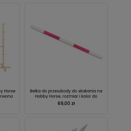
DO KOSZYKA
y Horse
Belka do przeszkody do skakania na
erwona
Hobby Horse, rozmiar i kolor do
wyboru
69,00 zł