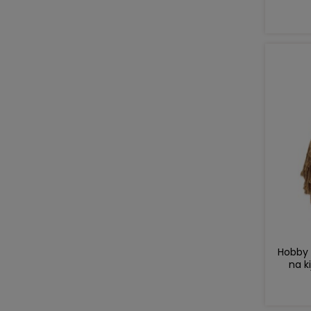
Hobby 
na k