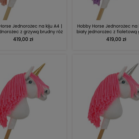
orse Jednorożec na kiju A4 |
Hobby Horse Jednorożec na k
ednorożec z grzywą brudny róż
biały jednorożec z fioletową 
i złotym rogiem
srebrnym rogiem
419,00 zł
419,00 zł
DO KOSZYKA
DO KOSZYKA
DO KOSZYKA
DO KOSZYKA