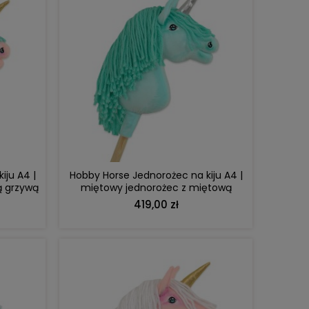
DO KOSZYKA
iju A4 |
Hobby Horse Jednorożec na kiju A4 |
ą grzywą
miętowy jednorożec z miętową
grzywą i srebrnym rogiem
419,00 zł