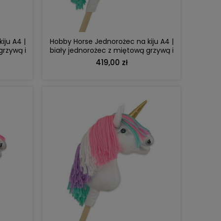
iju A4 |
Hobby Horse Jednorożec na kiju A4 |
grzywą i
biały jednorożec z miętową grzywą i
srebrnym rogiem
419,00 zł
DO KOSZYKA
DO KOSZYKA