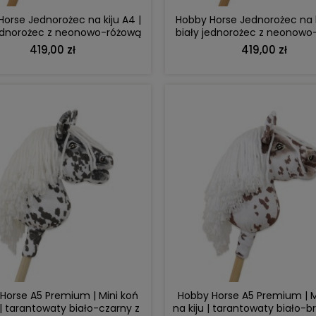
orse Jednorożec na kiju A4 |
Hobby Horse Jednorożec na k
jednorożec z neonowo-różową
biały jednorożec z neonowo
rzywą i złotym rogiem
grzywą i srebrnym rog
419,00 zł
419,00 zł
 prezentowy dla bliźniaków –
Lalka Metoo personalizowan
Króliki
Króliś beżowy
309,00 zł
130,00 zł
na regularna:
329,00 zł
Cena regularna:
149,99 
ajniższa cena:
329,00 zł
Najniższa cena:
132,00 z
DO KOSZYKA
DO KOSZYKA
Horse A5 Premium | Mini koń
Hobby Horse A5 Premium | M
 | tarantowaty biało-czarny z
na kiju | tarantowaty biało-b