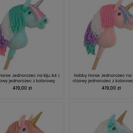
DO KOSZYKA
DO KOSZYKA
orse Jednorożec na kiju A4 |
Hobby Horse Jednorożec na k
owy jednorożec z kolorową
różowy jednorożec z kolorow
zywą i srebrnym rogiem
i złotym rogiem
419,00 zł
419,00 zł