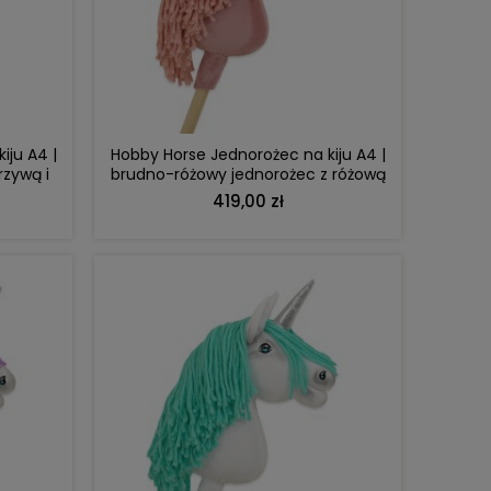
DO KOSZYKA
iju A4 |
Hobby Horse Jednorożec na kiju A4 |
rzywą i
brudno-różowy jednorożec z różową
grzywą i złotym rogiem
419,00 zł
DO KOSZYKA