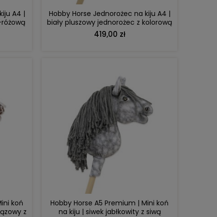
iju A4 |
Hobby Horse Jednorożec na kiju A4 |
-różową
biały pluszowy jednorożec z kolorową
iem
grzywą i złotym rogiem
419,00 zł
a Puchaty
Lalka Metoo personalizowana Alpaczka
Lalka M
różowa
121,00 zł
zł
Cena regularna:
139,99 zł
C
ł
Najniższa cena:
120,00 zł
DO KOSZYKA
ini koń
Hobby Horse A5 Premium | Mini koń
rązowy z
na kiju | siwek jabłkowity z siwą