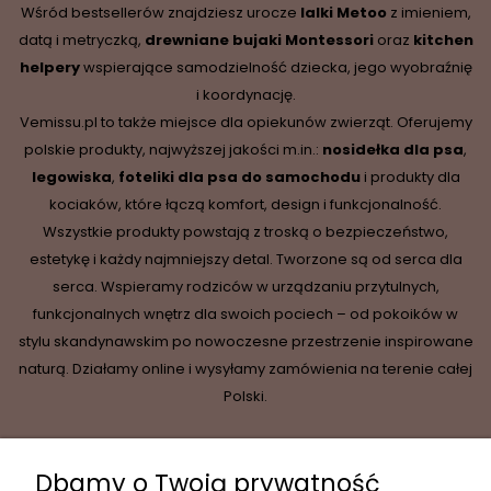
Wśród bestsellerów znajdziesz urocze
lalki Metoo
z imieniem,
datą i metryczką,
drewniane
bujaki Montessori
oraz
kitchen
helpery
wspierające samodzielność dziecka, jego wyobraźnię
i koordynację.
Vemissu.pl to także miejsce dla opiekunów zwierząt. Oferujemy
polskie produkty, najwyższej jakości m.in.:
nosidełka dla psa
,
legowiska
,
foteliki dla psa do samochodu
i produkty dla
kociaków, które łączą komfort, design i funkcjonalność.
Wszystkie produkty powstają z troską o bezpieczeństwo,
estetykę i każdy najmniejszy detal. Tworzone są od serca dla
serca. Wspieramy rodziców w urządzaniu przytulnych,
funkcjonalnych wnętrz dla swoich pociech – od pokoików w
stylu skandynawskim po nowoczesne przestrzenie inspirowane
naturą. Działamy online i wysyłamy zamówienia na terenie całej
Polski.
Dbamy o Twoją prywatność