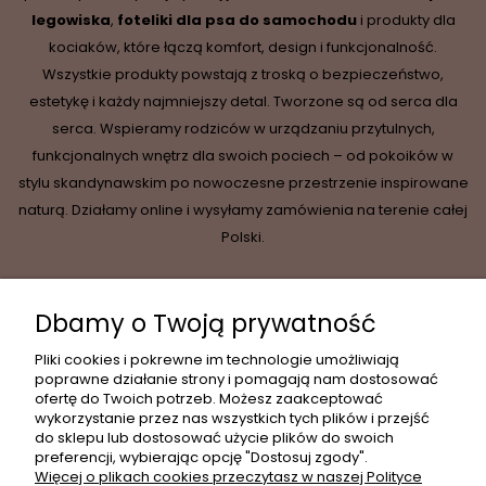
legowiska
,
foteliki dla psa do samochodu
i produkty dla
kociaków, które łączą komfort, design i funkcjonalność.
Wszystkie produkty powstają z troską o bezpieczeństwo,
estetykę i każdy najmniejszy detal. Tworzone są od serca dla
serca. Wspieramy rodziców w urządzaniu przytulnych,
funkcjonalnych wnętrz dla swoich pociech – od pokoików w
stylu skandynawskim po nowoczesne przestrzenie inspirowane
naturą. Działamy online i wysyłamy zamówienia na terenie całej
Polski.
Dbamy o Twoją prywatność
INFORMACJE
Pliki cookies i pokrewne im technologie umożliwiają
poprawne działanie strony i pomagają nam dostosować
ofertę do Twoich potrzeb. Możesz zaakceptować
wykorzystanie przez nas wszystkich tych plików i przejść
MOJE KONTO
do sklepu lub dostosować użycie plików do swoich
preferencji, wybierając opcję "Dostosuj zgody".
Więcej o plikach cookies przeczytasz w naszej Polityce