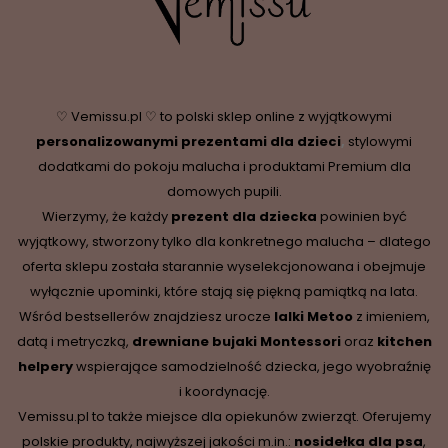
♡ Vemissu.pl ♡ to polski sklep online z wyjątkowymi
personalizowanymi prezentami dla dzieci
,
stylowymi
dodatkami do pokoju malucha i produktami Premium dla
domowych pupili.
Wierzymy, że każdy
prezent dla dziecka
powinien być
wyjątkowy, stworzony tylko dla konkretnego malucha – dlatego
oferta sklepu została starannie wyselekcjonowana i obejmuje
wyłącznie upominki, które stają się piękną pamiątką na lata.
Wśród bestsellerów znajdziesz urocze
lalki Metoo
z imieniem,
datą i metryczką,
drewniane
bujaki Montessori
oraz
kitchen
helpery
wspierające samodzielność dziecka, jego wyobraźnię
i koordynację.
Vemissu.pl to także miejsce dla opiekunów zwierząt. Oferujemy
polskie produkty, najwyższej jakości m.in.:
nosidełka dla psa
,